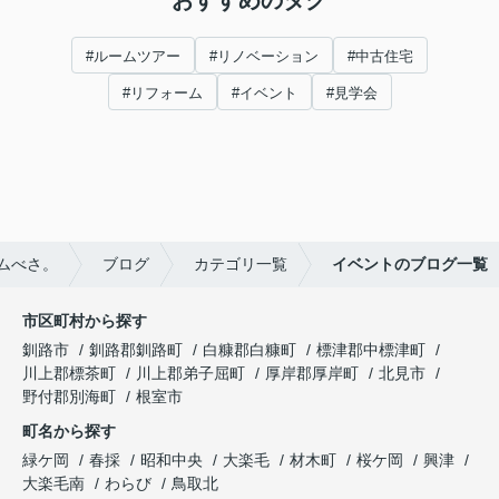
#ルームツアー
#リノベーション
#中古住宅
#リフォーム
#イベント
#見学会
ムべさ。
ブログ
カテゴリ一覧
イベントのブログ一覧
市区町村から探す
釧路市
釧路郡釧路町
白糠郡白糠町
標津郡中標津町
川上郡標茶町
川上郡弟子屈町
厚岸郡厚岸町
北見市
野付郡別海町
根室市
町名から探す
緑ケ岡
春採
昭和中央
大楽毛
材木町
桜ケ岡
興津
大楽毛南
わらび
鳥取北