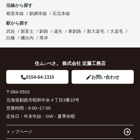
沿線から探す
根室本線
釧網本線
石北本線
駅から探す
武佐
新富士
釧路
遠矢
東釧路
新大楽毛
大楽毛
白糠
磯分内
厚岸
住ム⌂べさ。 株式会社 近藤工務店
0154-64-1315
お問い合わせ
〒084-0910
北海道釧路市昭和中央４丁目3番10号
営業時間：
9:00~17:00
定休日：
年末年始・GW・夏季休暇
トップページ