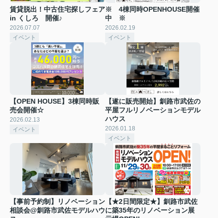
賃貸脱出！中古住宅探しフェア
※ 4棟同時OPENHOUSE開催
in くしろ 開催♪
中 ※
2026.07.07
2026.02.19
イベント
イベント
【OPEN HOUSE】3棟同時販
【遂に販売開始】釧路市武佐の
売会開催☆
平屋フルリノベーションモデル
ハウス
2026.02.13
2026.01.18
イベント
イベント
【事前予約制】リノベーション
【★2日間限定★】釧路市武佐
相談会@釧路市武佐モデルハウ
に築35年のリノベーション展