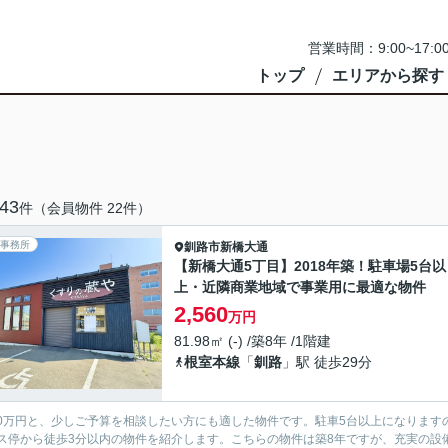
営業時間：9:00~1
トップ
エリアから探す
43
件（会員物件 22件）
事務所
釧路市
新橋大通
【新橋大通5丁目】2018年築！駐車場5台以
上・近隣商業地域で事業用に最適な物件
2,560
万円
81.98㎡ (-) /築8年 /1階建
根室本線
「
釧路
」駅 徒歩29分
760万円と、少しご予算を相談したい方にも適した物件です。駐車5台以上になりま
ス停から徒歩3分以内の物件を紹介します。こちらの物件は築8年ですが、充実の設