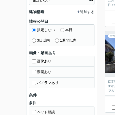
にお
日々
建物構造
追加する
情報公開日
指定しない
本日
中古
3日以内
1週間以内
画像・動画あり
画像あり
動画あり
徒歩
パノラマあり
すか
であ
条件
条件
ペット相談