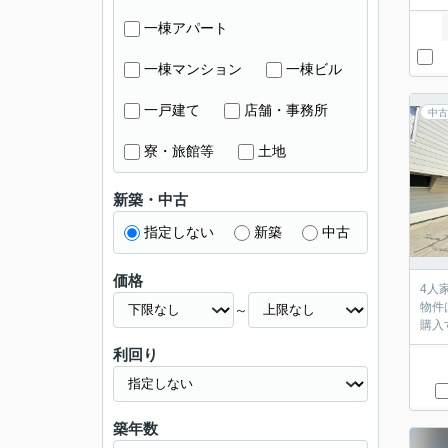
一棟アパート
一棟マンション
一棟ビル
一戸建て
店舗・事務所
中古
寮・旅館等
土地
新築・中古
指定しない
新築
中古
価格
4人
物件
～
購入
利回り
築年数