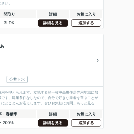
ださい。
間取り
詳細
お気に入り
3LDK
詳細を見る
追加する
感あ
公共下水
費用を抑えられます。立地する第一種中高層住居専用地域に加
域です。建築条件なしなので、自分で好きな業者を選ぶことが
にとことんお応えします。ぜひお気軽にお問...
もっと見る
率・容積率
詳細
お気に入り
・200%
詳細を見る
追加する