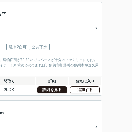
な平
駐車2台可
公共下水
。建物面積が81.81㎡でスペースが十分のファミリーにもおす
マイホームを求めるのであれば、釧路郡釧路町の釧網本線遠矢周
間取り
詳細
お気に入り
2LDK
詳細を見る
追加する
m