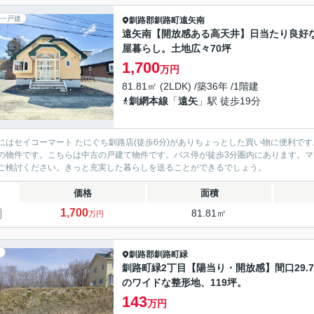
一戸建
釧路郡釧路町
遠矢南
遠矢南【開放感ある高天井】日当たり良好
屋暮らし。土地広々70坪
1,700
万円
81.81㎡ (2LDK) /築36年 /1階建
釧網本線
「
遠矢
」駅 徒歩19分
にはセイコーマート たにぐち釧路店(徒歩6分)がありちょっとした買い物に便利です
の物件です。こちらは中古の戸建て物件です。バス停が徒歩3分圏内にあります。
ご検討ください。きっと充実した暮らしを送ることができるでしょう。
価格
面積
1,700
81.81㎡
万円
釧路郡釧路町
緑
釧路町緑2丁目【陽当り・開放感】間口29.7
のワイドな整形地、119坪。
143
万円