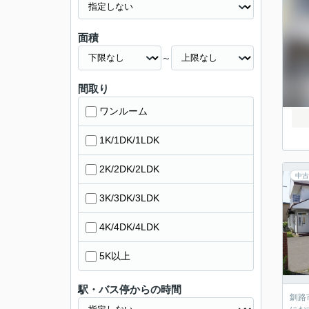
面積
～
間取り
ワンルーム
1K/1DK/1LDK
2K/2DK/2LDK
中古
3K/3DK/3LDK
4K/4DK/4LDK
5K以上
駅・バス停からの時間
釧路