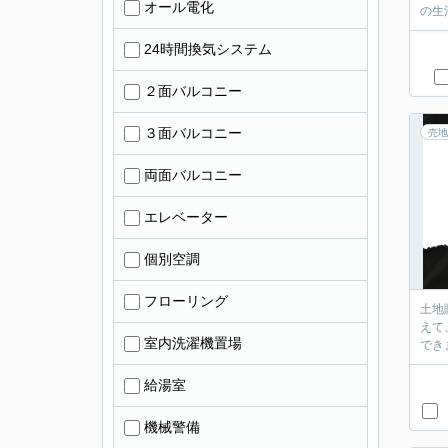
オール電化
の生
24時間換気システム
２面バルコニー
３面バルコニー
売地
両面バルコニー
エレベーター
個別空調
フローリング
土地
えて
室内洗濯機置場
でき
給湯室
機械警備