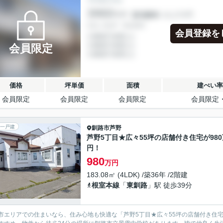
会員登録を
会員限定
価格
坪単価
面積
建ぺい率
会員限定
会員限定
会員限定
会員限定
一戸建
釧路市
芦野
芦野5丁目★広々55坪の店舗付き住宅が980
円！
980
万円
183.08㎡ (4LDK) /築36年 /2階建
根室本線
「
東釧路
」駅 徒歩39分
市エリアでの住まいなら、住み心地も快適な「芦野5丁目★広々55坪の店舗付き住宅