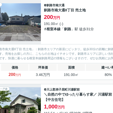
釧路市
南大通
釧路市南大通8丁目 売土地
200
万円
191.00㎡ (-)
根室本線
「
釧路
」駅 徒歩31分
路市南大通8丁目 売土地」：釧路市エリアの新居にピッタリ。徒歩30分の距離に
す。売地をお探しの方に、こちらの土地はイチオシです。釧路市エリアに詳しい当
です。快適に暮らせる根室本線釧路周辺の情報もございますので、ぜひお気軽にお
価格
坪単価
面積
建ぺい
200
3.46万円
191.00㎡
80%
万円
一戸建
川上郡弟子屈町
川湯駅前
＼自然の中でゆったり暮らす家／ 川湯駅前
【中古住宅】
1,000
万円