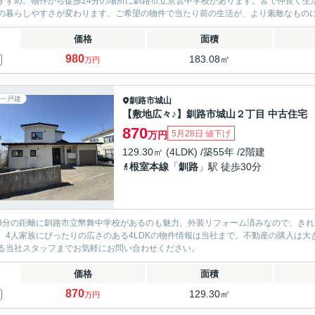
すすめ。物件から徒歩24分の場所に釧路市立景雲中学校があります。皆で仲良く生活
の暮らしやすさが変わります。ご希望の物件で当たり前の生活が、より素敵なものに変
価格
面積
980
183.08㎡
万円
一戸建
釧路市
城山
【敷地広々♪】釧路市城山２丁目 中古住宅
870
5月28日 値下げ
万円
129.30㎡ (4LDK) /築55年 /2階建
根室本線
「
釧路
」駅 徒歩30分
8分の距離に釧路市立幣舞中学校があるのも魅力。外装リフォーム済みなので、きれい
。4人家族にぴったりの広さのある4LDKの物件情報は当社まで。不動産の購入は
る当社スタッフまでお気軽にお問い合わせください。
価格
面積
870
129.30㎡
万円