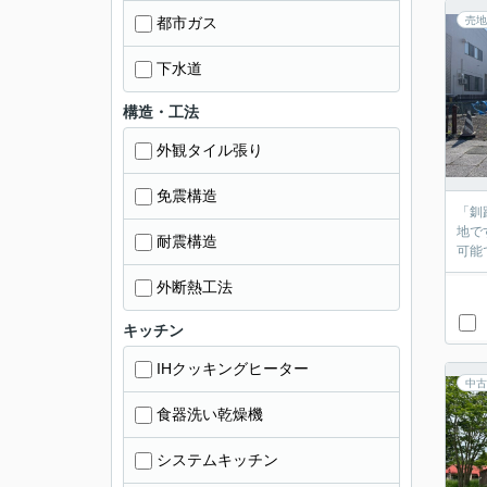
都市ガス
売地
下水道
構造・工法
外観タイル張り
免震構造
「釧
地で
耐震構造
可能
外断熱工法
キッチン
IHクッキングヒーター
中古
食器洗い乾燥機
システムキッチン