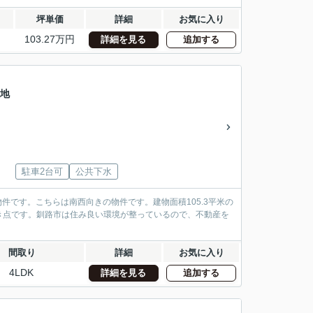
坪単価
詳細
お気に入り
103.27万円
詳細を見る
追加する
敷地
駐車2台可
公共下水
物件です。こちらは南西向きの物件です。建物面積105.3平米の
き点です。釧路市は住み良い環境が整っているので、不動産を
間取り
詳細
お気に入り
4LDK
詳細を見る
追加する