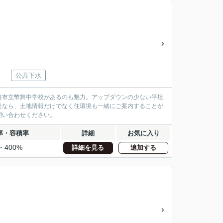
公共下水
釧路市立幣舞中学校があるのも魅力。アップダウンの少ない平坦
社なら、土地情報だけでなく住環境も一緒にご案内することが
問い合わせください。
率・容積率
詳細
お気に入り
・400%
詳細を見る
追加する