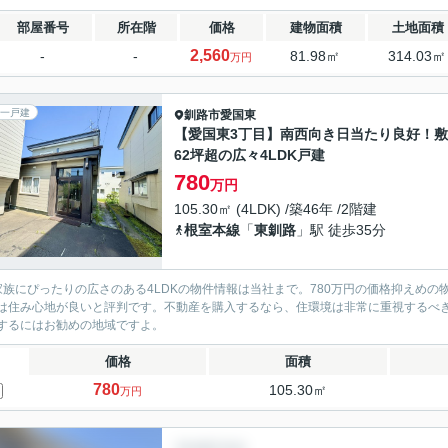
部屋番号
所在階
価格
建物面積
土地面積
2,560
-
-
81.98㎡
314.03㎡
万円
一戸建
釧路市
愛国東
【愛国東3丁目】南西向き日当たり良好！
62坪超の広々4LDK戸建
780
万円
105.30㎡ (4LDK) /築46年 /2階建
根室本線
「
東釧路
」駅 徒歩35分
家族にぴったりの広さのある4LDKの物件情報は当社まで。780万円の価格抑えめの
は住み心地が良いと評判です。不動産を購入するなら、住環境は非常に重視するべ
するにはお勧めの地域ですよ。
価格
面積
780
105.30㎡
万円