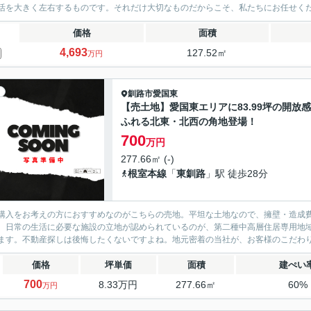
活を大きく左右するものです。それだけ大切なものだからこそ、私たちにお任せく
価格
面積
4,693
127.52㎡
万円
釧路市
愛国東
【売土地】愛国東エリアに83.99坪の開放
ふれる北東・北西の角地登場！
700
万円
277.66㎡ (-)
根室本線
「
東釧路
」駅 徒歩28分
購入をお考えの方におすすめなのがこちらの売地。平坦な土地なので、擁壁・造成
、日常の生活に必要な施設の立地が認められているのが、第二種中高層住居専用地
ます。不動産探しは後悔したくないですよね。地元密着の当社が、お客様のこだわり
価格
坪単価
面積
建ぺい
700
8.33万円
277.66㎡
60%
万円