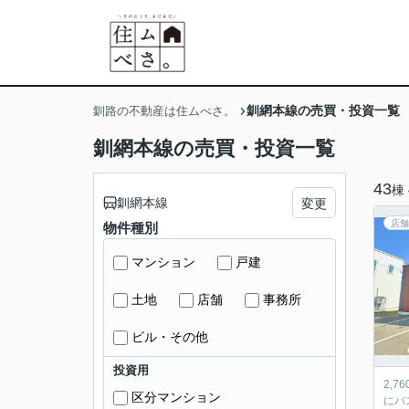
釧網本線の売買・投資一覧
釧路の不動産は住ムべさ。
釧網本線の売買・投資一覧
43
棟
釧網本線
変更
店舗
物件種別
マンション
戸建
土地
店舗
事務所
ビル・その他
投資用
2,
区分マンション
にバ