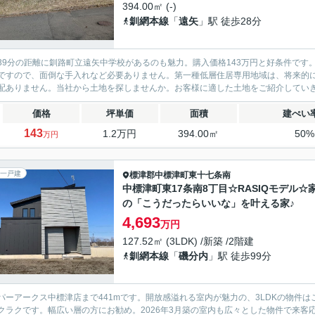
394.00㎡ (-)
釧網本線
「
遠矢
」駅 徒歩28分
39分の距離に釧路町立遠矢中学校があるのも魅力。購入価格143万円と好条件で
ですので、面倒な手入れなど必要ありません。第一種低層住居専用地域は、将来的
配ありません。当社から土地を探しませんか。お客様に適した土地をご紹介していきま
価格
坪単価
面積
建ぺい
143
1.2万円
394.00㎡
50
万円
一戸建
標津郡中標津町
東十七条南
中標津町東17条南8丁目☆RASIQモデル☆
の「こうだったらいいな」を叶える家♪
4,693
万円
127.52㎡ (3LDK) /新築 /2階建
釧網本線
「
磯分内
」駅 徒歩99分
パーアークス中標津店まで441mです。開放感溢れる室内が魅力の、3LDKの物件
クラクです。幅広い層の方にお勧め。2026年3月築の室内も広々とした物件で来