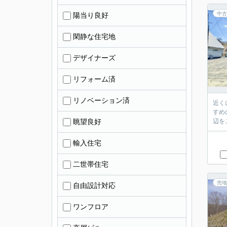
中古
陽当り良好
閑静な住宅地
デザイナーズ
リフォーム済
リノベーション済
近く
すめ
眺望良好
辺を
輸入住宅
二世帯住宅
売地
自由設計対応
ワンフロア