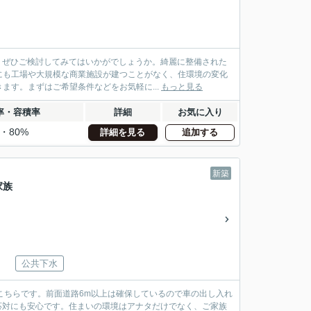
す。ぜひご検討してみてはいかがでしょうか。綺麗に整備された
にも工場や大規模な商業施設が建つことがなく、住環境の変化
す。まずはご希望条件などをお気軽に...
もっと見る
率・容積率
詳細
お気に入り
%・80%
詳細を見る
追加する
新築
家族
公共下水
はこちらです。前面道路6m以上は確保しているので車の出し入れ
客応対にも安心です。住まいの環境はアナタだけでなく、ご家族