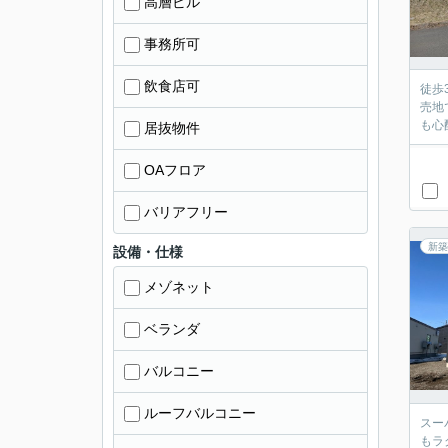
高層ビル
事務所可
飲食店可
徒歩
売地
も心
居抜物件
OAフロア
バリアフリー
新築
設備・仕様
メゾネット
ベランダ
バルコニー
ルーフバルコニー
スー
もラ