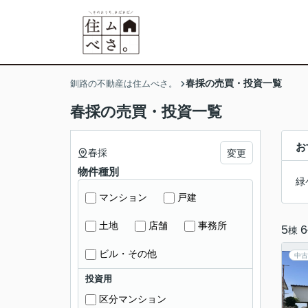
春採の売買・投資一覧
釧路の不動産は住ムべさ。
春採の売買・投資一覧
お
春採
変更
物件種別
緑
マンション
戸建
土地
店舗
事務所
5
6
棟
ビル・その他
中古
投資用
区分マンション