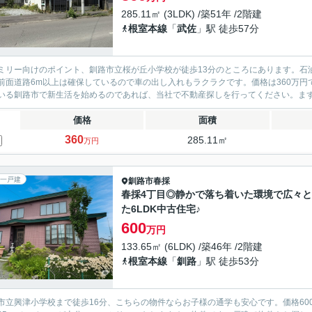
285.11㎡ (3LDK) /築51年 /2階建
根室本線
「
武佐
」駅 徒歩57分
ミリー向けのポイント、釧路市立桜が丘小学校が徒歩13分のところにあります。石
前面道路6m以上は確保しているので車の出し入れもラクラクです。価格は360万
いる釧路市で新生活を始めるのであれば、当社で不動産探しを行ってください。まずは
価格
面積
360
285.11㎡
万円
一戸建
釧路市
春採
春採4丁目◎静かで落ち着いた環境で広々
た6LDK中古住宅♪
600
万円
133.65㎡ (6LDK) /築46年 /2階建
根室本線
「
釧路
」駅 徒歩53分
市立興津小学校まで徒歩16分、こちらの物件ならお子様の通学も安心です。価格6