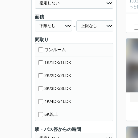
13
っと
面積
～
間取り
ワンルーム
1K/1DK/1LDK
2K/2DK/2LDK
3K/3DK/3LDK
4K/4DK/4LDK
5K以上
駅・バス停からの時間