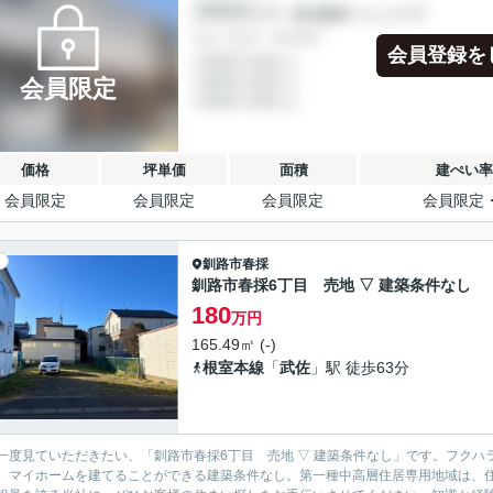
会員登録を
会員限定
価格
坪単価
面積
建ぺい率
会員限定
会員限定
会員限定
会員限定
釧路市
春採
釧路市春採6丁目 売地 ▽ 建築条件なし
180
万円
165.49㎡ (-)
根室本線
「
武佐
」駅 徒歩63分
一度見ていただきたい、「釧路市春採6丁目 売地 ▽ 建築条件なし」です。フクハラ
、マイホームを建てることができる建築条件なし。第一種中高層住居専用地域は、