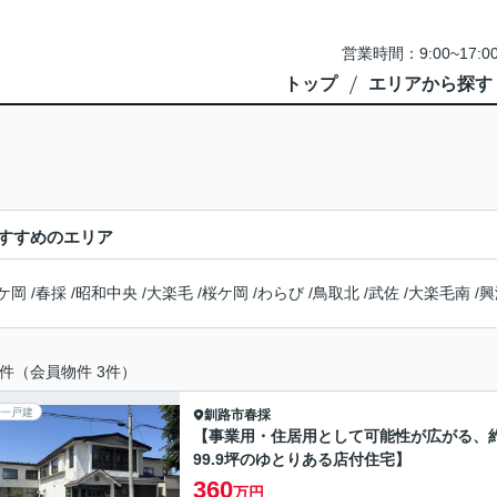
営業時間：9:00~1
トップ
エリアから探す
すすめのエリア
ケ岡
/
春採
/
昭和中央
/
大楽毛
/
桜ケ岡
/
わらび
/
鳥取北
/
武佐
/
大楽毛南
/
興
件（会員物件 3件）
一戸建
釧路市
春採
【事業用・住居用として可能性が広がる、
99.9坪のゆとりある店付住宅】
360
万円