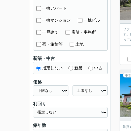
一棟アパート
一棟マンション
一棟ビル
ファ
一戸建て
店舗・事務所
す。
って
寮・旅館等
土地
新築・中古
指定しない
新築
中古
中古
価格
～
利回り
築年数
釧路