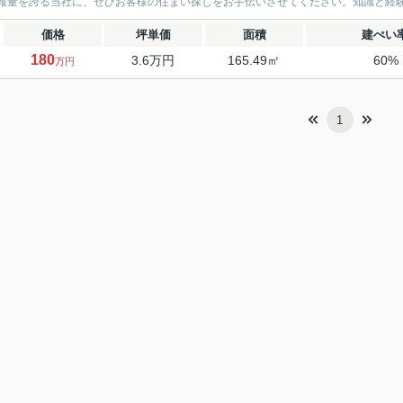
報量を誇る当社に、ぜひお客様の住まい探しをお手伝いさせてください。知識と経験豊
価格
坪単価
面積
建ぺい
180
3.6万円
165.49㎡
60%
万円
1