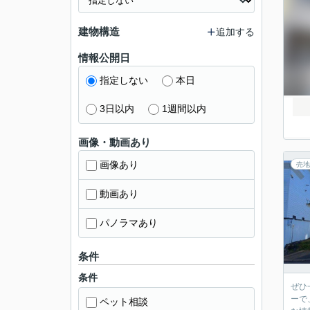
建物構造
追加する
情報公開日
指定しない
本日
3日以内
1週間以内
画像・動画あり
画像あり
売地
動画あり
パノラマあり
条件
条件
ぜひ
ーで
ペット相談