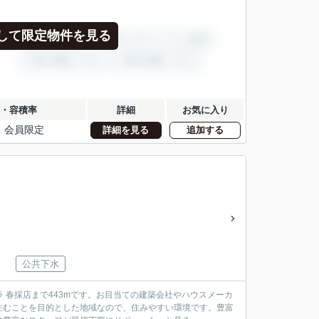
して限定物件を見る
・容積率
詳細
お気に入り
・
会員限定
詳細を見る
追加する
公共下水
 春採店まで443mです。お目当ての建築会社やハウスメーカ
住むことを目的とした地域なので、住みやすい環境です。豊富