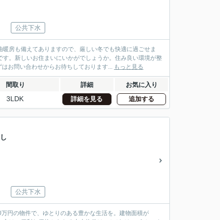
公共下水
油暖房も備えてありますので、厳しい冬でも快適に過ごせま
円です。新しいお住まいにいかがでしょうか。住み良い環境が整
お問い合わせからお待ちしております...
もっと見る
間取り
詳細
お気に入り
3LDK
詳細を見る
追加する
とし
公共下水
00万円の物件で、ゆとりのある豊かな生活を。建物面積が