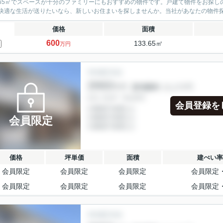
3.65㎡でスペースが十分のファミリーにもおすすめの物件です。戸建て物件をお探
快適な生活が送りたいなら、新しいお住まいを探しませんか。当社があなたの物件探し
価格
面積
600
133.65㎡
万円
会員登録を
会員限定
価格
坪単価
面積
建ぺい率
会員限定
会員限定
会員限定
会員限定
会員限定
会員限定
会員限定
会員限定