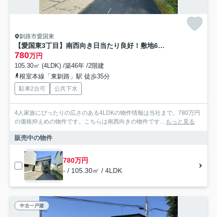
釧路市愛国東
【愛国東3丁目】南西向き日当たり良好！敷地62坪超の広々4LDK戸建
780
万円
105.30㎡ (4LDK) /築46年 /2階建
根室本線「東釧路」駅 徒歩35分
駐車2台可
公共下水
4人家族にぴったりの広さのある4LDKの物件情報は当社まで。780万円
の価格抑えめの物件です。こちらは南西向きの物件です...
もっと見る
販売中の物件
780万円
- / 105.30㎡ / 4LDK
中古一戸建