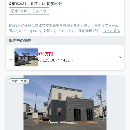
根室本線「釧路」駅 徒歩30分
駐車2台可
公共下水
徒歩8分の距離に釧路市立幣舞中学校があるのも魅力。外装リフォーム
済みなので、きれいな外観になっています。建物面積129....
もっと見る
販売中の物件
870万円
- / 129.30㎡ / 4LDK
中古一戸建