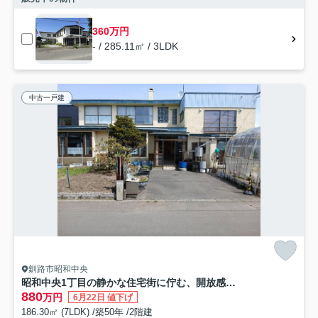
360万円
- / 285.11㎡ / 3LDK
中古一戸建
釧路市昭和中央
昭和中央1丁目の静かな住宅街に佇む、開放感あふれる角地の7LDK物件
880
万円
6月22日 値下げ
186.30㎡ (7LDK) /築50年 /2階建