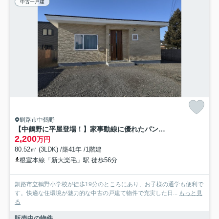
中古一戸建
釧路市中鶴野
【中鶴野に平屋登場！】家事動線に優れたパントリー付の快適なリノベ住宅
2,200
万円
80.52㎡ (3LDK) /築41年 /1階建
根室本線「新大楽毛」駅 徒歩56分
釧路市立鶴野小学校が徒歩19分のところにあり、お子様の通学も便利で
す。快適な住環境が魅力的な中古の戸建て物件で充実した日...
もっと見
る
販売中の物件