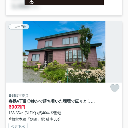
る
中古一戸建
釧路市春採
春採4丁目◎静かで落ち着いた環境で広々とした6LDK中古住宅♪
600
万円
133.65㎡ (6LDK) /築46年 /2階建
根室本線「釧路」駅 徒歩53分
公共下水