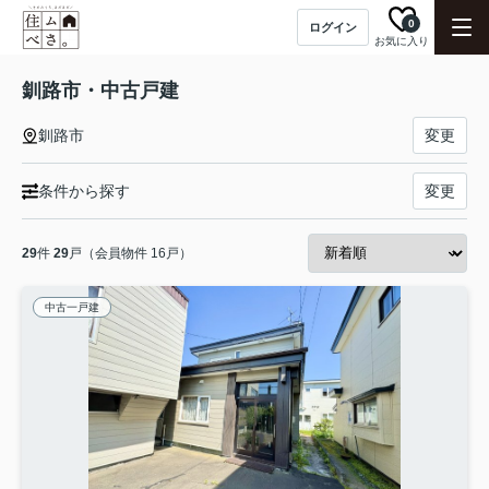
0
ログイン
お気に入り
釧路市・中古戸建
釧路市
変更
条件から探す
変更
29
件
29
戸（会員物件 16戸）
中古一戸建