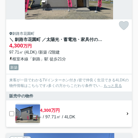
釧路市花園町
＼ 釧路市花園町 ／太陽光・蓄電池・家具付の高性能モデル誕生！
4,300
万円
97.71㎡ (4LDK) /新築 /2階建
根室本線「釧路」駅 徒歩21分
新築
来客が一目でわかるTVインターホン付き♪皆で仲良く生活できる4LDKの
物件情報はこちらです♪多くの方からこだわり条件でい...
もっと見る
販売中の物件
4,300万円
- / 97.71㎡ / 4LDK