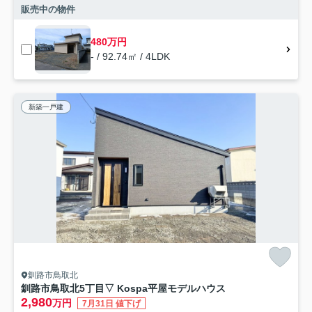
販売中の物件
480万円
- / 92.74㎡ / 4LDK
新築一戸建
釧路市鳥取北
釧路市鳥取北5丁目▽ Kospa平屋モデルハウス
2,980
万円
7月31日 値下げ