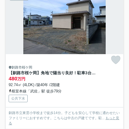
釧路市桜ケ岡
【釧路市桜ケ岡】角地で陽当り良好！駐車3台可＆ボイラー交換済の広々4LDK
480
万円
92.74㎡ (4LDK) /築40年 /2階建
根室本線「武佐」駅 徒歩79分
公共下水
釧路市立東雲小学校まで徒歩14分。子どもを安心して学校に通わせたい
ファミリーにおすすめです。こちらは中古の戸建てです。駐...
もっと見
る