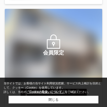
会員限定
当サイトでは、お客様の当サイト利用状況把握、サービス向上検討を目的と
して、クッキー（Cookie）を使用しています。
会員登録をして限定物件を見
詳しくは、当社の
「Cookieの取扱いについて」
をご確認ください。
る
閉じる