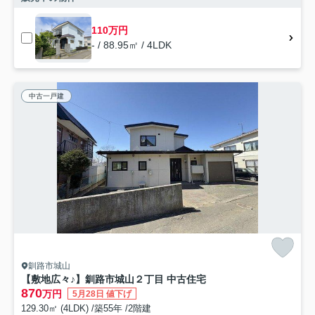
110万円
- / 88.95㎡ / 4LDK
中古一戸建
釧路市城山
【敷地広々♪】釧路市城山２丁目 中古住宅
870
万円
5月28日 値下げ
129.30㎡ (4LDK) /築55年 /2階建