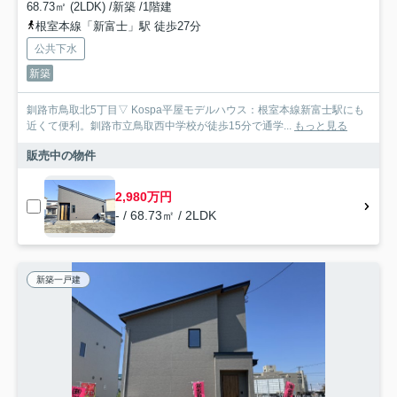
68.73㎡ (2LDK) /新築 /1階建
根室本線「新富士」駅 徒歩27分
公共下水
新築
釧路市鳥取北5丁目▽ Kospa平屋モデルハウス：根室本線新富士駅にも
近くて便利。釧路市立鳥取西中学校が徒歩15分で通学...
もっと見る
販売中の物件
2,980万円
- / 68.73㎡ / 2LDK
新築一戸建