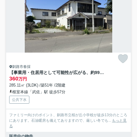
釧路市春採
【事業用・住居用として可能性が広がる、約99.9坪のゆとりある店付住宅】
360
万円
285.11㎡ (3LDK) /築51年 /2階建
根室本線「武佐」駅 徒歩57分
公共下水
ファミリー向けのポイント、釧路市立桜が丘小学校が徒歩13分のところ
にあります。石油暖房も備えてありますので、厳しい冬でも...
もっと見
る
販売中の物件