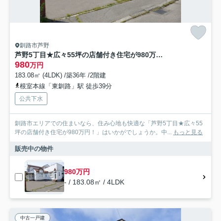
釧路市芦野
芦野5丁目★広々55坪の店舗付き住宅が980万円！
980
万円
183.08㎡ (4LDK) /築36年 /2階建
根室本線「東釧路」駅 徒歩39分
公共下水
釧路市エリアでの住まいなら、住み心地も快適な「芦野5丁目★広々55
坪の店舗付き住宅が980万円！」はいかがでしょうか。中...
もっと見る
販売中の物件
980万円
- / 183.08㎡ / 4LDK
中古一戸建