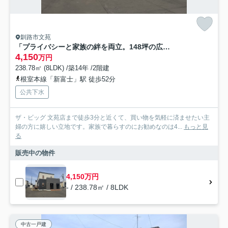
釧路市文苑
「プライバシーと家族の絆を両立。148坪の広大な敷地に建つ、ゆとりの分離型二世帯住宅」
4,150
万円
238.78㎡ (8LDK) /築14年 /2階建
根室本線「新富士」駅 徒歩52分
公共下水
ザ・ビッグ 文苑店まで徒歩3分と近くて、買い物を気軽に済ませたい主
婦の方に嬉しい立地です。家族で暮らすのにお勧めなのは4...
もっと見
る
販売中の物件
4,150万円
- / 238.78㎡ / 8LDK
中古一戸建