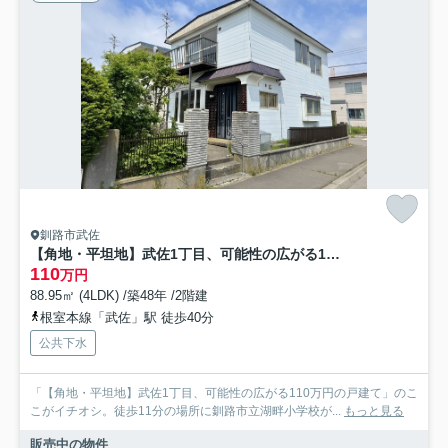
釧路市武佐
【角地・平坦地】武佐1丁目、可能性の広がる110万円の戸建て
110
万円
88.95㎡ (4LDK) /築48年 /2階建
根室本線「武佐」駅 徒歩40分
公共下水
「【角地・平坦地】武佐1丁目、可能性の広がる110万円の戸建て」のこ
こがイチオシ。徒歩11分の場所に釧路市立湖畔小学校が...
もっと見る
販売中の物件