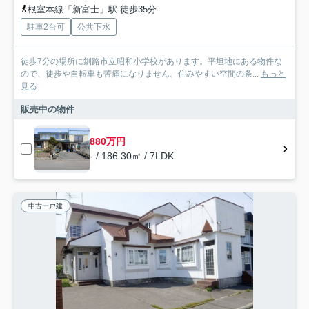
根室本線「新富士」駅 徒歩35分
駐車2台可
公共下水
徒歩7分の場所に釧路市立昭和小学校があります。平坦地にある物件な
ので、徒歩や自転車も苦痛になりません。住みやすい空間の条...
もっと
見る
販売中の物件
880万円
- / 186.30㎡ / 7LDK
中古一戸建