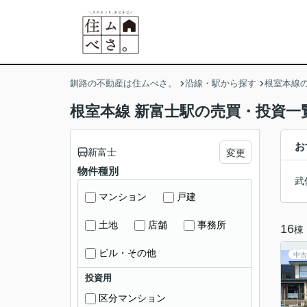
釧路の不動産は住ムべさ。
沿線・駅から探す
根室本線
根室本線 新富士駅の売買・投資一
お
新富士
変更
物件種別
武
マンション
戸建
土地
店舗
事務所
16
棟
ビル・その他
中古
投資用
区分マンション