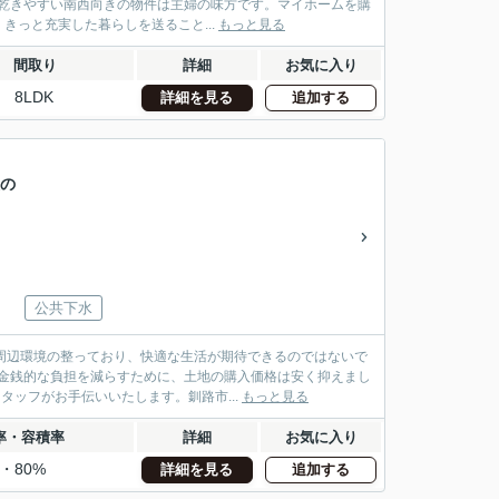
乾きやすい南西向きの物件は主婦の味方です。マイホームを購
っと充実した暮らしを送ること...
もっと見る
間取り
詳細
お気に入り
8LDK
詳細を見る
追加する
想の
公共下水
周辺環境の整っており、快適な生活が期待できるのではないで
金銭的な負担を減らすために、土地の購入価格は安く抑えまし
タッフがお手伝いいたします。釧路市...
もっと見る
率・容積率
詳細
お気に入り
%・80%
詳細を見る
追加する