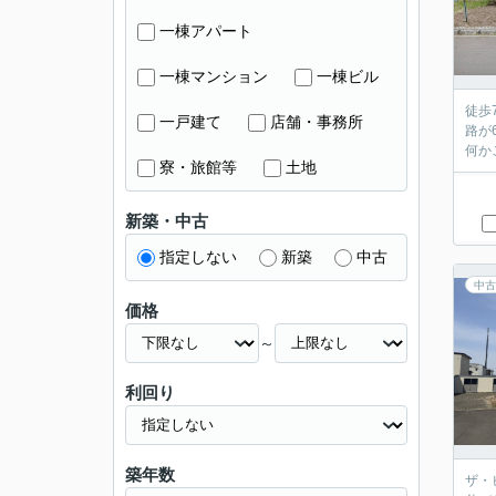
一棟アパート
一棟マンション
一棟ビル
徒歩
一戸建て
店舗・事務所
路が
何か
寮・旅館等
土地
新築・中古
指定しない
新築
中古
中古
価格
～
利回り
築年数
ザ・