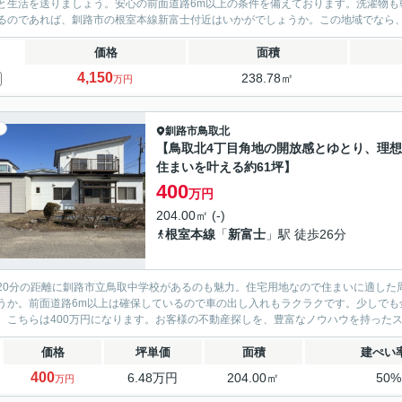
と生活を送りましょう。安心の前面道路6m以上の条件を備えております。洗濯物も
るのであれば、釧路市の根室本線新富士付近はいかがでしょうか。この地域でなら、き
価格
面積
4,150
238.78㎡
万円
釧路市
鳥取北
【鳥取北4丁目角地の開放感とゆとり、理
住まいを叶える約61坪】
400
万円
204.00㎡ (-)
根室本線
「
新富士
」駅 徒歩26分
20分の距離に釧路市立鳥取中学校があるのも魅力。住宅用地なので住まいに適した
うか。前面道路6m以上は確保しているので車の出し入れもラクラクです。少しでも
。こちらは400万円になります。お客様の不動産探しを、豊富なノウハウを持ったス
価格
坪単価
面積
建ぺい
400
6.48万円
204.00㎡
50
万円