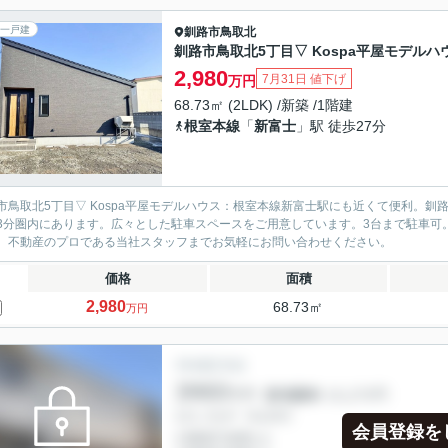
一戸建
釧路市
鳥取北
釧路市鳥取北5丁目▽ Kospa平屋モデルハ
2,980
7月31日 値下げ
万円
68.73㎡ (2LDK) /新築 /1階建
根室本線
「
新富士
」駅 徒歩27分
市鳥取北5丁目▽ Kospa平屋モデルハウス：根室本線新富士駅にも近くて便利。釧
3分圏内にあります。広々とした駐車スペースをご用意しています。3台まで駐車可
、不動産のプロである当社スタッフまでお気軽にお問い合わせください。
価格
面積
2,980
68.73㎡
万円
会員登録を