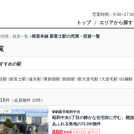
営業時間：9:00~1
トップ
エリアから探す
根室本線 新富士駅の売買・投資一覧
の売買・投資一覧
覧
すすめの駅
佐駅
/
新富士駅
/
遠矢駅
/
東釧路駅
/
釧路駅
/
新大楽毛駅
/
大楽毛駅
/
白糠駅
16
件（会員物件 10件）
一戸建
釧路市
昭和中央
昭和中央1丁目の静かな住宅街に佇む、開
あふれる角地の7LDK物件
880
6月22日 値下げ
万円