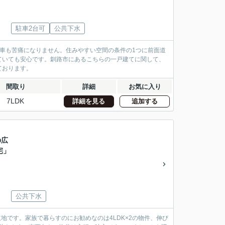
駐車2台可
公共下水
車も苦痛になりません。住みやすい空間の条件の1つに前面道
ていても安心です。釧路市にあるこちらの一戸建てに関して、
ております。
間取り
詳細
お気に入り
7LDK
詳細を見る
追加する
の広
宅」
公共下水
地です。家族で暮らすのにお勧めなのは4LDK×2の物件、伸び