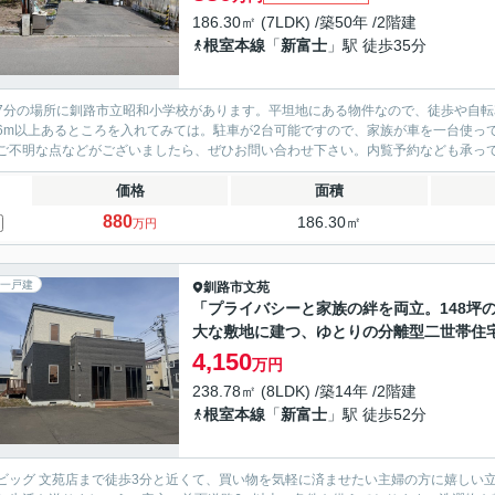
186.30㎡ (7LDK) /築50年 /2階建
根室本線
「
新富士
」駅 徒歩35分
7分の場所に釧路市立昭和小学校があります。平坦地にある物件なので、徒歩や自転
6m以上あるところを入れてみては。駐車が2台可能ですので、家族が車を一台使っ
ご不明な点などがございましたら、ぜひお問い合わせ下さい。内覧予約なども承っ
価格
面積
880
186.30㎡
万円
一戸建
釧路市
文苑
「プライバシーと家族の絆を両立。148坪
大な敷地に建つ、ゆとりの分離型二世帯住
4,150
万円
238.78㎡ (8LDK) /築14年 /2階建
根室本線
「
新富士
」駅 徒歩52分
ビッグ 文苑店まで徒歩3分と近くて、買い物を気軽に済ませたい主婦の方に嬉しい立