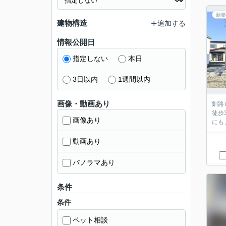
新築
建物構造
追加する
情報公開日
指定しない
本日
3日以内
1週間以内
画像・動画あり
釧路
徒歩
画像あり
にも
動画あり
パノラマあり
条件
条件
ペット相談