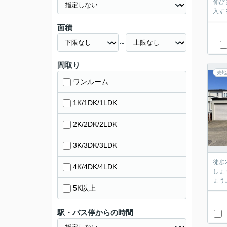
伸び
入す
面積
～
間取り
売地
ワンルーム
1K/1DK/1LDK
2K/2DK/2LDK
3K/3DK/3LDK
徒歩
4K/4DK/4LDK
しょ
ょう
5K以上
駅・バス停からの時間