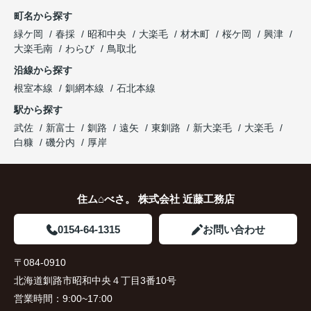
町名から探す
緑ケ岡
春採
昭和中央
大楽毛
材木町
桜ケ岡
興津
大楽毛南
わらび
鳥取北
沿線から探す
根室本線
釧網本線
石北本線
駅から探す
武佐
新富士
釧路
遠矢
東釧路
新大楽毛
大楽毛
白糠
磯分内
厚岸
住ム⌂べさ。 株式会社 近藤工務店
0154-64-1315
お問い合わせ
〒084-0910
北海道釧路市昭和中央４丁目3番10号
営業時間：
9:00~17:00