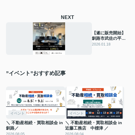
NEXT
【遂に販売開始】
釧路市武佐の平屋
フルリノベーショ
2026.01.18
ンモデルハウス
”イベント”おすすめ記事
イベント
イベント
＼ 不動産相続・買取相談会 in
＼ 不動産相続・買取相談会 in
釧路／
近藤工務店 中標津 ／
2026.08.05
2026.08.04