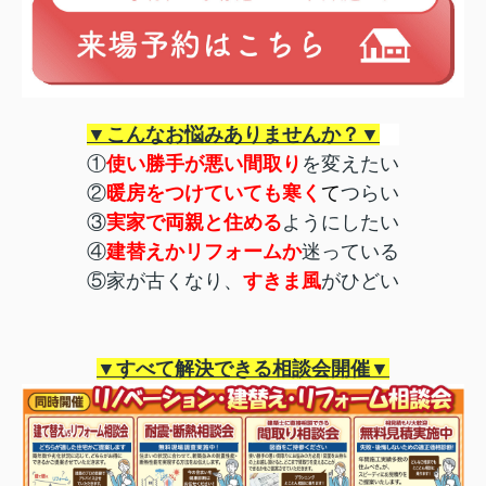
▼こんなお悩みありませんか？▼
①
使い勝手が悪い間取り
を変えたい
②
暖房をつけていても寒く
て
つらい
③
実家で両親と住める
ようにしたい
④
建替えかリフォームか
迷っている
⑤家が古くなり、
すきま風
がひどい
▼すべて解決できる相談会開催▼