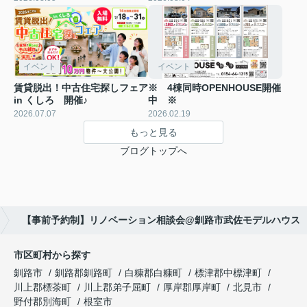
イベント
イベント
賃貸脱出！中古住宅探しフェア
※ 4棟同時OPENHOUSE開催
in くしろ 開催♪
中 ※
2026.07.07
2026.02.19
もっと見る
ブログトップへ
【事前予約制】リノベーション相談会@釧路市武佐モデルハウス
市区町村から探す
釧路市
釧路郡釧路町
白糠郡白糠町
標津郡中標津町
川上郡標茶町
川上郡弟子屈町
厚岸郡厚岸町
北見市
野付郡別海町
根室市