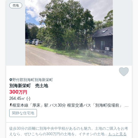
売地
野付郡別海町別海新栄町
別海新栄町 売土地
300
万円
264.45㎡ (-)
根室本線「厚床」駅 バス30分 根室交通バス「別海町役場前」 停歩5分
閑静な住宅地
徒歩30分の距離に別海中央中学校があるのも魅力。土地のご購入をお考
えなら、ぜひこちらの300万円の土地を。イチオシの土地...
もっと見る