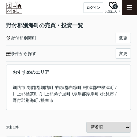
0
ログイン
お気に入り
野付郡別海町の売買・投資一覧
野付郡別海町
変更
条件から探す
変更
おすすめのエリア
釧路市
/
釧路郡釧路町
/
白糠郡白糠町
/
標津郡中標津町
/
川上郡標茶町
/
川上郡弟子屈町
/
厚岸郡厚岸町
/
北見市
/
野付郡別海町
/
根室市
1
棟
1
件