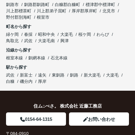
釧路市
釧路郡釧路町
白糠郡白糠町
標津郡中標津町
川上郡標茶町
川上郡弟子屈町
厚岸郡厚岸町
北見市
野付郡別海町
根室市
町名から探す
緑ケ岡
春採
昭和中央
大楽毛
桜ケ岡
わらび
鳥取北
武佐
大楽毛南
興津
沿線から探す
根室本線
釧網本線
石北本線
駅から探す
武佐
新富士
遠矢
東釧路
釧路
新大楽毛
大楽毛
白糠
磯分内
厚岸
住ム⌂べさ。 株式会社 近藤工務店
0154-64-1315
お問い合わせ
〒084-0910