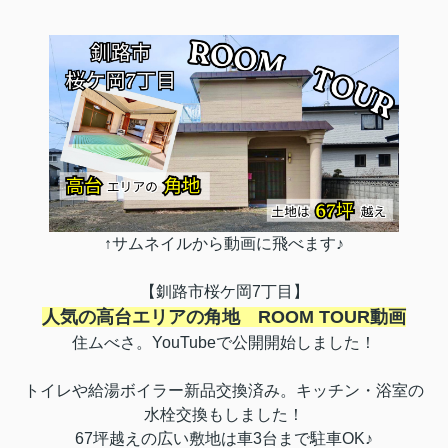
↑サムネイルから動画に飛べます♪
【釧路市桜ケ岡7丁目】
人気の高台エリアの角地 ROOM TOUR動画
住ムべさ。YouTubeで公開開始しました！
トイレや給湯ボイラー新品交換済み。キッチン・浴室の
水栓交換もしました！
67坪越えの広い敷地は車3台まで駐車OK♪