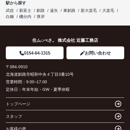
駅から探す
武佐
新富士
釧路
遠矢
東釧路
新大楽毛
大楽毛
白糠
磯分内
厚岸
住ム⌂べさ。 株式会社 近藤工務店
0154-64-1315
お問い合わせ
〒084-0910
北海道釧路市昭和中央４丁目3番10号
営業時間：
9:00~17:00
定休日：
年末年始・GW・夏季休暇
トップページ
スタッフ
お客様の声