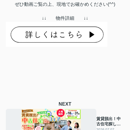
ぜひ動画ご覧の上、現地でお確かめください(^^)
↓↓ 物件詳細 ↓↓
NEXT
賃貸脱出！中
古住宅探しフ
ェア in くし
2026.07.07