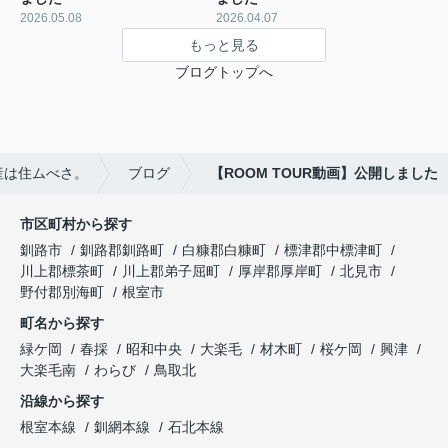
2026.05.08
2026.04.07
もっと見る
ブログトップへ
産は住ムべさ。
ブログ
【ROOM TOUR動画】公開しました
市区町村から探す
釧路市
釧路郡釧路町
白糠郡白糠町
標津郡中標津町
川上郡標茶町
川上郡弟子屈町
厚岸郡厚岸町
北見市
野付郡別海町
根室市
町名から探す
緑ケ岡
春採
昭和中央
大楽毛
材木町
桜ケ岡
興津
大楽毛南
わらび
鳥取北
沿線から探す
根室本線
釧網本線
石北本線