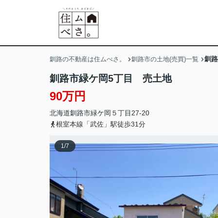
釧路
釧路の不動産は住ムべさ。
釧路市の土地(売買)一覧
釧路市緑ケ岡5丁目 売土地
90万円
北海道
釧路市
緑ケ岡
５丁目27-20
根室本線「武佐」駅徒歩31分
1
/
7