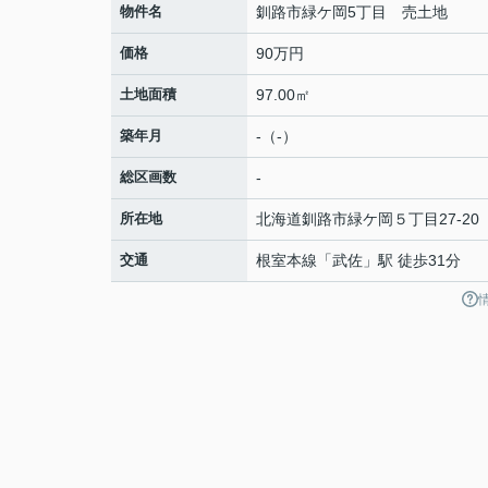
物件名
釧路市緑ケ岡5丁目 売土地
価格
90万円
土地面積
97.00㎡
築年月
-（-）
総区画数
-
所在地
北海道
釧路市
緑ケ岡
５丁目27-20
交通
根室本線
「
武佐
」駅 徒歩31分