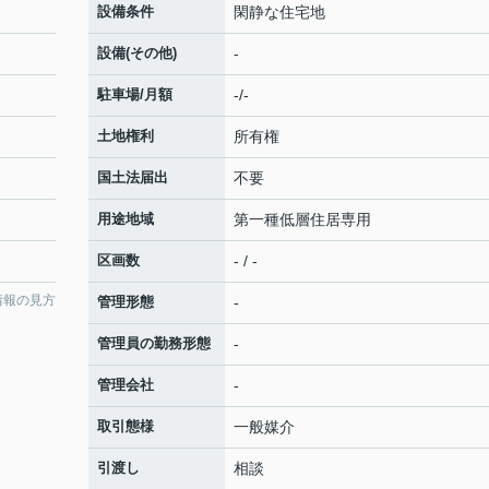
設備条件
閑静な住宅地
設備(その他)
-
駐車場/月額
-/-
土地権利
所有権
国土法届出
不要
用途地域
第一種低層住居専用
区画数
- / -
情報の見方
管理形態
-
管理員の勤務形態
-
管理会社
-
取引態様
一般媒介
引渡し
相談