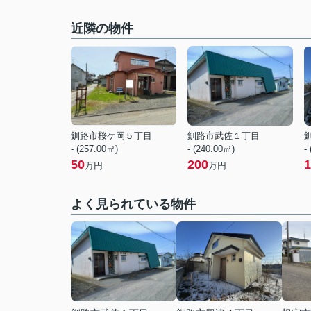
近隣の物件
釧路市桜ケ岡５丁目
釧路市武佐１丁目
- (257.00㎡)
- (240.00㎡)
-
50
200
1
万円
万円
よく見られている物件