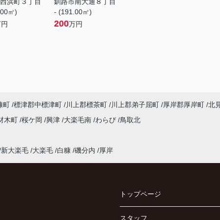
西浜町３丁目
釧路市南大通８丁目
.00㎡)
- (191.00㎡)
200
万円
万円
糠町
標津郡中標津町
川上郡標茶町
川上郡弟子屈町
厚岸郡厚岸町
北
材木町
桜ケ岡
興津
大楽毛南
わらび
鳥取北
新大楽毛
大楽毛
白糠
磯分内
厚岸
トップページ
スタッフ