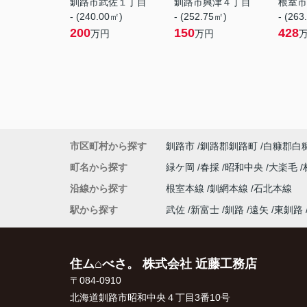
釧路市武佐１丁目
釧路市興津４丁目
根室市
- (240.00㎡)
- (252.75㎡)
- (263
200
150
428
万円
万円
市区町村から探す
釧路市
釧路郡釧路町
白糠郡白
町名から探す
緑ケ岡
春採
昭和中央
大楽毛
沿線から探す
根室本線
釧網本線
石北本線
駅から探す
武佐
新富士
釧路
遠矢
東釧路
住ム⌂べさ。 株式会社 近藤工務店
〒084-0910
北海道釧路市昭和中央４丁目3番10号