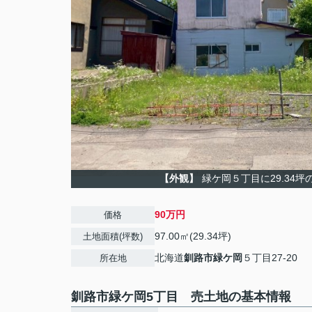
【外観】
緑ケ岡５丁目に29.34坪
90万円
価格
97.00㎡(29.34坪)
土地面積(坪数)
北海道
釧路市
緑ケ岡
５丁目27-20
所在地
釧路市緑ケ岡5丁目 売土地の基本情報