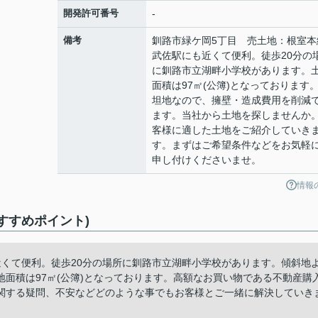
開発許可番号
-
備考
釧路市緑ケ岡5丁目 売土地：根室本
武佐駅にも近くて便利。徒歩20分の
に釧路市立湖畔小学校があります。
面積は97㎡(公簿)となっております
坦地なので、擁壁・造成費用を削減
ます。当社から土地を探しませんか
客様に適した土地をご紹介していき
す。まずはご希望条件などをお気軽
申し付けくださいませ。
情報
すすめポイント)
近くて便利。徒歩20分の場所に釧路市立湖畔小学校があります。傾斜地
面積は97㎡(公簿)となっております。高額なお買い物である不動産購
関する疑問、不安などどのような事でもお客様とご一緒に解決していき