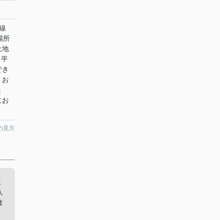
線
場所
土地
。平
でき
。お
ま
にお
の見方
よ
入
ま