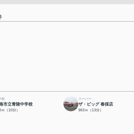
件
学校
スーパー
路市立青陵中学校
ザ・ビッグ 春採店
60ｍ（10分）
963ｍ（13分）