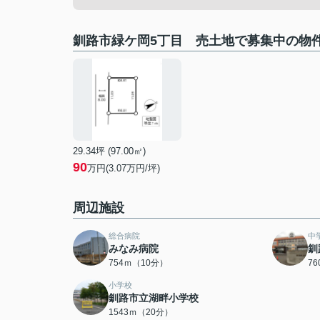
釧路市緑ケ岡5丁目 売土地で募集中の物
29.34坪 (97.00㎡)
90
万円(3.07万円/坪)
周辺施設
総合病院
中
みなみ病院
釧
754ｍ（10分）
7
小学校
釧路市立湖畔小学校
1543ｍ（20分）