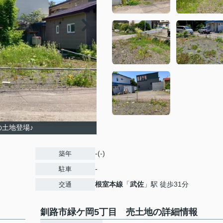
の土地登場♪
-(-)
築年
-
駐車
根室本線
「
武佐
」駅 徒歩31分
交通
釧路市緑ケ岡5丁目 売土地の詳細情報