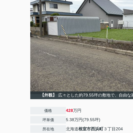
【外観】
広々とした約79.55坪の敷地で、自由
428
万円
価格
5.38万円(79.55坪)
坪単価
北海道
根室市
西浜町
３丁目204
所在地