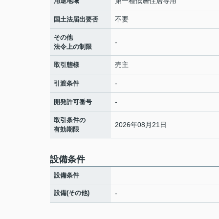
第一種低層住居専用
用途地域
不要
国土法届出要否
その他
-
法令上の制限
売主
取引態様
-
引渡条件
-
開発許可番号
取引条件の
2026年08月21日
有効期限
設備条件
設備条件
設備(その他)
-