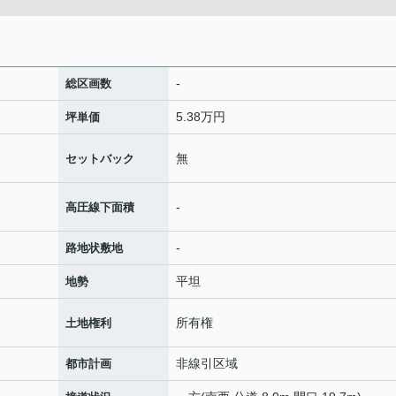
-
総区画数
5.38万円
坪単価
無
セットバック
-
高圧線下面積
-
路地状敷地
平坦
地勢
所有権
土地権利
非線引区域
都市計画