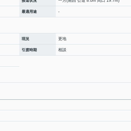
一方(南西 公道 8.0m 間口 19.7m)
接道状況
-
最適用途
更地
現況
相談
引渡時期