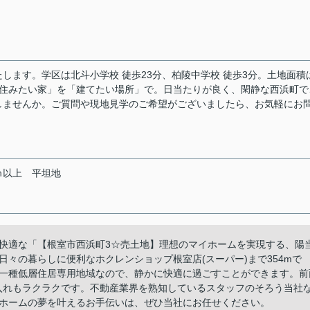
します。学区は北斗小学校 徒歩23分、柏陵中学校 徒歩3分。土地面積
ます。「住みたい家」を「建てたい場所」で。日当たりが良く、閑静な西浜町
しませんか。ご質問や現地見学のご希望がございましたら、お気軽にお
ｍ以上
平坦地
快適な「【根室市西浜町3☆売土地】理想のマイホームを実現する、陽
々の暮らしに便利なホクレンショップ根室店(スーパー)まで354mで
一種低層住居専用地域なので、静かに快適に過ごすことができます。前
入れもラクラクです。不動産業界を熟知しているスタッフのそろう当社
ホームの夢を叶えるお手伝いは、ぜひ当社にお任せください。