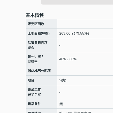
基本情報
-
販売区画数
263.00㎡(79.55坪)
土地面積(坪数)
私道負担面積
-
割合
建ぺい率 /
40% / 60%
容積率
-
傾斜地部分面積
宅地
地目
造成工事
-
完了予定
無
建築条件