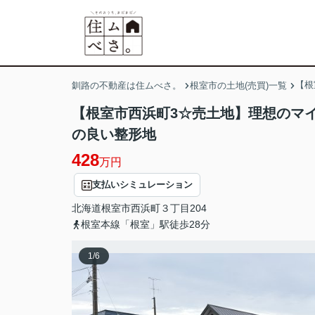
【根
釧路の不動産は住ムべさ。
根室市の土地(売買)一覧
【根室市西浜町3☆売土地】理想のマ
の良い整形地
428
万円
支払いシミュレーション
北海道
根室市
西浜町
３丁目204
根室本線「根室」駅徒歩28分
1
/
6