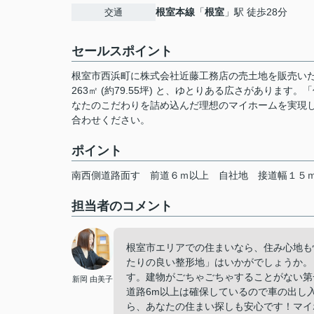
根室本線
「
根室
」駅 徒歩28分
交通
セールスポイント
根室市西浜町に株式会社近藤工務店の売土地を販売いた
263㎡ (約79.55坪) と、ゆとりある広さがあり
なたのこだわりを詰め込んだ理想のマイホームを実現
合わせください。
ポイント
南西側道路面す
前道６ｍ以上
自社地
接道幅１５
担当者のコメント
根室市エリアでの住まいなら、住み心地も
たりの良い整形地」はいかがでしょうか。日
す。建物がごちゃごちゃすることがない第
新岡 由美子
道路6m以上は確保しているので車の出し
ら、あなたの住まい探しも安心です！マイ