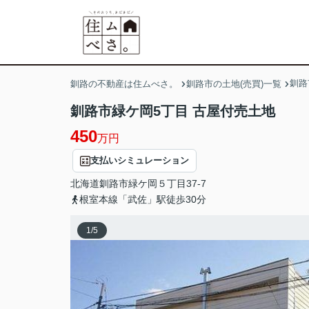
釧路
釧路の不動産は住ムべさ。
釧路市の土地(売買)一覧
釧路市緑ケ岡5丁目 古屋付売土地
450
万円
支払いシミュレーション
北海道
釧路市
緑ケ岡
５丁目37-7
根室本線「武佐」駅徒歩30分
1
/
5