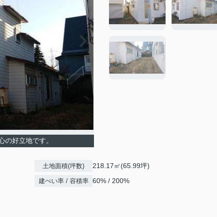
心の好立地です。
218.17㎡(65.99坪)
土地面積(坪数)
60% / 200%
建ぺい率 / 容積率