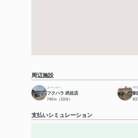
周辺施設
スーパー
中
フクハラ 武佐店
釧
740ｍ（10分）
8
支払いシミュレーション