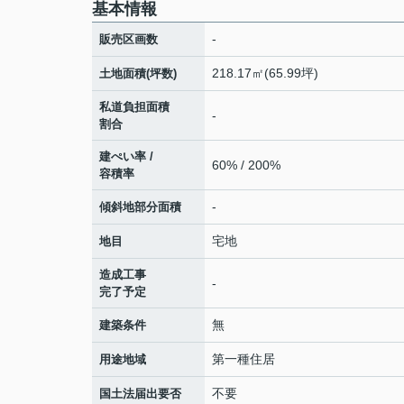
基本情報
-
販売区画数
218.17㎡(65.99坪)
土地面積(坪数)
私道負担面積
-
割合
建ぺい率 /
60% / 200%
容積率
-
傾斜地部分面積
宅地
地目
造成工事
-
完了予定
無
建築条件
第一種住居
用途地域
不要
国土法届出要否