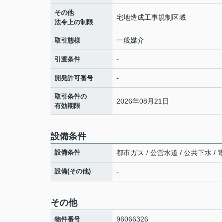
その他
宅地造成工事規制区域
法令上の制限
一般媒介
取引態様
-
引渡条件
-
開発許可番号
取引条件の
2026年08月21日
有効期限
設備条件
設備条件
都市ガス / 公営水道 / 公共下水 /
設備(その他)
-
その他
96066326
物件番号