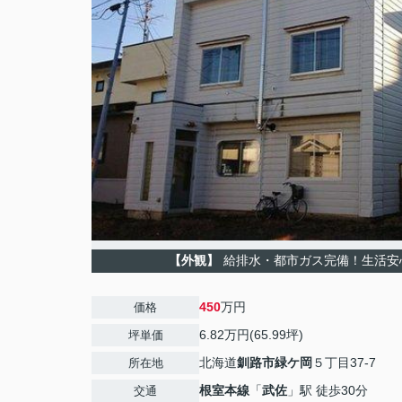
【外観】
給排水・都市ガス完備！生活安
450
万円
価格
6.82万円(65.99坪)
坪単価
北海道
釧路市
緑ケ岡
５丁目37-7
所在地
根室本線
「
武佐
」駅 徒歩30分
交通